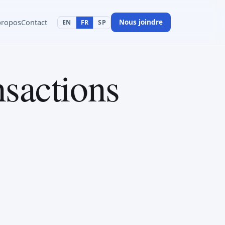
propos
Contact
Nous joindre
EN
FR
SP
nsactions