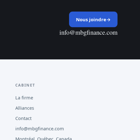
Nous joindre
→
info@mbgfinance.com
CABINET
La firme
Alliances
Contact
info@mbgfinance.com
Montréal, Québec, Canada