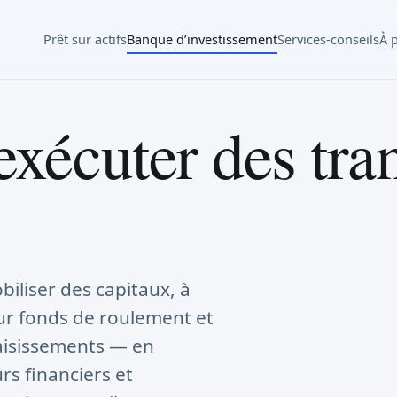
Prêt sur actifs
Banque d’investissement
Services-conseils
À 
 exécuter des tra
iliser des capitaux, à
eur fonds de roulement et
saisissements — en
rs financiers et